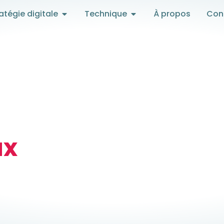
atégie digitale
Technique
À propos
Con
ux