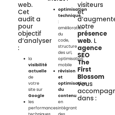
web.
visiteurs
optimisation
Cet
et
technique
audit a
d’augment
:
pour
votre
amélioration
objectif
présence
du
d’analyser
web
. L
code,
structure
:
agence
des url,
SEO
la
optimisation
The
visibilité
mobile
First
actuelle
révision
Blossom
de
et
vous
votre
optimisation
site sur
du
accompag
Google
contenu
dans :
les
en
performances
intégrant
techniques
des