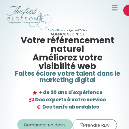
The First Blossom
»
Agence SEO Nice
AGENCE SEO NICE
Votre référencement
naturel
Améliorez votre
visibilité web
Faites éclore votre talent dans le
marketing digital
+ de 20 ans d'expérience
Des experts à votre service
Des tarifs abordables
Demander un devis
Prendre RDV