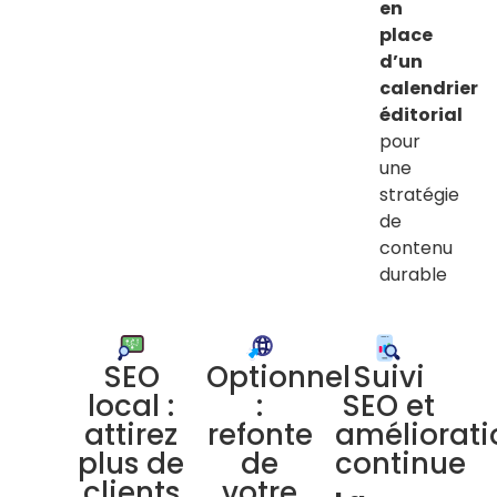
en
place
d’un
calendrier
éditorial
pour
une
stratégie
de
contenu
durable
SEO
Optionnel
Suivi
local :
:
SEO et
attirez
refonte
améliorati
plus de
de
continue
clients
votre