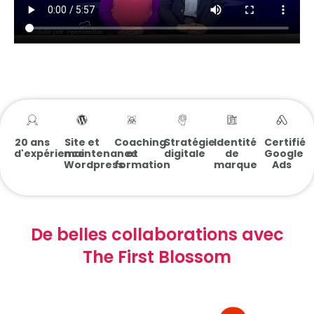
20 ans
Site et
Coaching
Stratégie
Identité
Certifié
d'expérience
maintenance
et
digitale
de
Google
Wordpress
formation
marque
Ads
De belles collaborations avec
The First Blossom