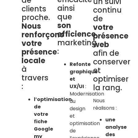
de
un suivi
ainsi
clients
continu
que
proche.
de
son
Nous
votre
efficience
renforçons
présence
marketing
votre
web
:
présence
afin de
locale
conserver
Refonte
à
et
graphique
travers
optimiser
et
:
la rang.
UX/UI
:
Modernisation
l’optimisation
Nous
du
de
réalisons :
design
votre
et
une
fiche
optimisation
analyse
Google
de
des
my