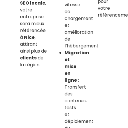
pour
SEO locale
,
vitesse
votre
votre
de
référenceme
entreprise
chargement
sera mieux
et
référencée
amélioration
à
Nice
,
de
attirant
l’hébergement.
ainsi plus de
Migration
clients
de
et
la région.
mise
en
ligne
:
Transfert
des
contenus,
tests
et
déploiement