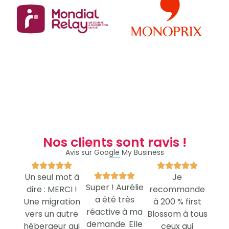
Nos clients sont ravis !
Avis sur Google My Business










Un seul mot à





Je
Super ! Aurélie
dire : MERCI !
recommande
a été très
Une migration
à 200 % first
réactive à ma
vers un autre
Blossom à tous
demande. Elle
hébergeur qui
ceux qui