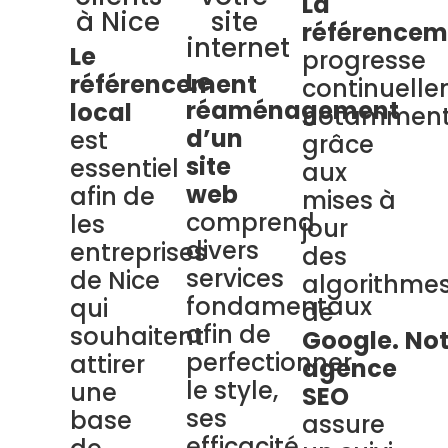
La
à Nice
site
référencem
internet
Le
progresse
Le
référencement
continuelle
réaménagement
local
notammen
d’un
est
grâce
site
essentiel
aux
web
afin de
mises à
comprend
les
jour
divers
entreprises
des
services
de Nice
algorithme
fondamentaux
qui
de
afin de
souhaitent
Google.
Not
perfectionner
attirer
agence
le style,
une
SEO
ses
base
assure
efficacité