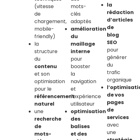
la
(vitesse
mots-
rédaction
de
clés
d’articles
chargement,
adaptés
de
mobile-
amélioration
blog
friendly)
du
SEO
la
maillage
pour
structure
interne
générer
du
pour
du
contenu
booster
trafic
et son
la
organique
optimisation
navigation
l’optimisati
pour le
et
de vos
référencement
l’expérience
pages
naturel
utilisateur
de
une
optimisation
services
recherche
des
avec
de
balises
une
mots-
et des
stratégie