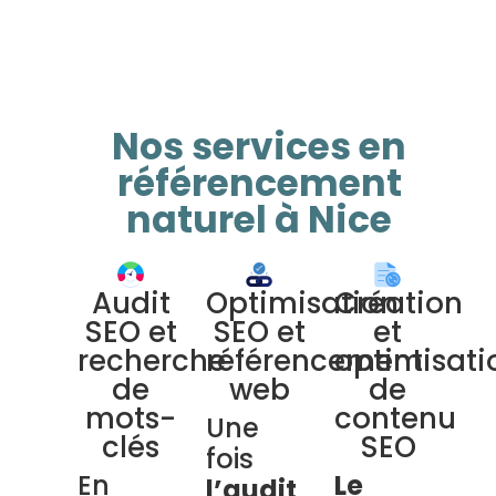
Nos services en
référencement
naturel à Nice
Audit
Optimisation
Création
SEO et
SEO et
et
recherche
référencement
optimisati
de
web
de
mots-
contenu
Une
clés
SEO
fois
En
Le
l’audit