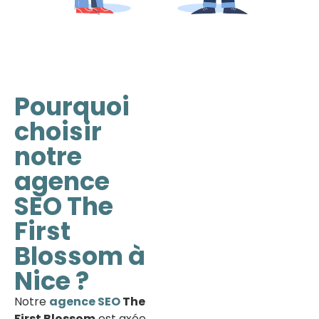
Pourquoi
choisir
notre
agence
SEO The
First
Blossom à
Nice ?
Notre
agence SEO
The
First Blossom
est axée