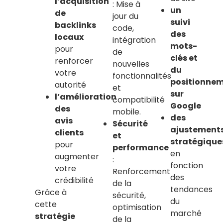
l’acquisition
: Mise à
un
de
jour du
suivi
backlinks
code,
des
locaux
intégration
mots-
pour
de
clés et
renforcer
nouvelles
du
votre
fonctionnalités
positionne
autorité
et
sur
l’amélioration
compatibilité
Google
des
mobile.
des
avis
Sécurité
ajustement
clients
et
stratégique
pour
performance
en
augmenter
:
fonction
votre
Renforcement
des
crédibilité
de la
tendances
Grâce à
sécurité,
du
cette
optimisation
marché
stratégie
de la