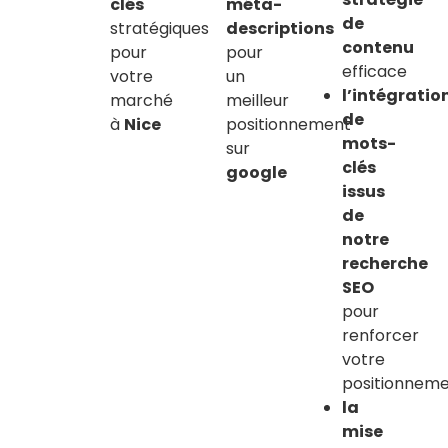
clés
méta-
de
stratégiques
descriptions
contenu
pour
pour
efficace
votre
un
l’intégratio
marché
meilleur
de
à
Nice
positionnement
mots-
sur
clés
google
issus
de
notre
recherche
SEO
pour
renforcer
votre
positionnem
la
mise