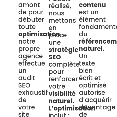
amont
contenu
réalisé,
de pour
est un
nous
débuter
élément
mettons
toute
fondament
en
optimisation
,
du
place
notre
référencem
une
propre
naturel.
stratégie
agence
Un
SEO
effectue
texte
complète
un
bien
pour
audit
écrit et
renforcer
SEO
optimisé
votre
exhaustif
autorise
visibilité
de
d’acquérir
naturel.
votre
davantage
L’optimisation
site
de
inclut :