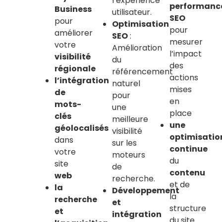
l’expérience
performanc
Business
utilisateur.
SEO
pour
Optimisation
pour
améliorer
SEO
:
mesurer
votre
Amélioration
l’impact
visibilité
du
des
régionale
référencement
actions
l’intégration
naturel
mises
de
pour
en
mots-
une
place
clés
meilleure
une
géolocalisés
visibilité
optimisatio
dans
sur les
continue
votre
moteurs
du
site
de
contenu
web
recherche.
et de
la
Développement
la
recherche
et
structure
et
intégration
du site