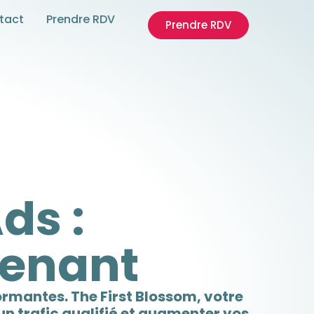
tact
Prendre RDV
Prendre RDV
ds :
tenant
rmantes. The First Blossom, votre
n trafic qualifié et augmenter vos