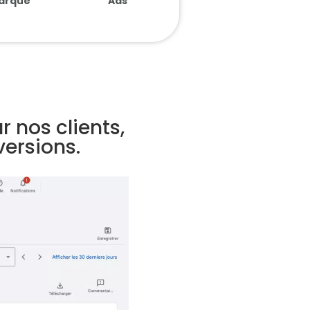
arque
Ads
 nos clients,
versions.