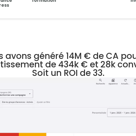
nance
formation
m
ress
s avons généré 14M € de CA pour
tissement de 434k € et 28k con
Soit un ROI de 33.