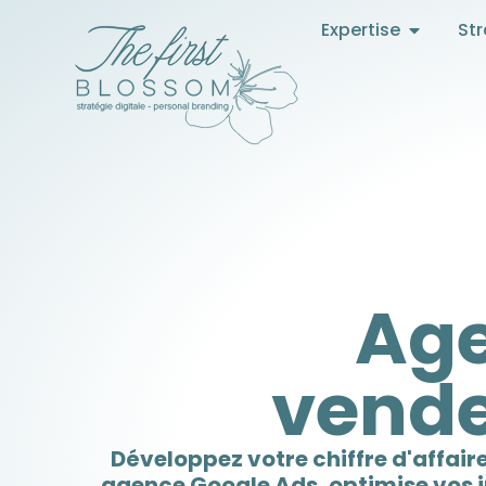
Expertise
Str
Age
vende
Développez votre chiffre d'affai
agence Google Ads, optimise vos i