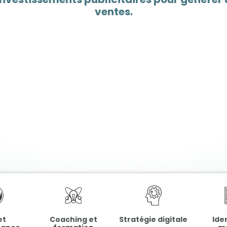
ventes.
et
Coaching et
Stratégie digitale
Ide