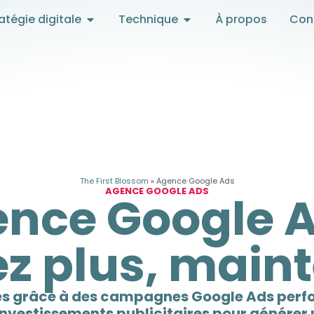
atégie digitale
Technique
À propos
Con
The First Blossom
»
Agence Google Ads
AGENCE GOOGLE ADS
nce Google A
z plus, main
res grâce à des campagnes Google Ads perfo
nvestissements publicitaires pour générer u