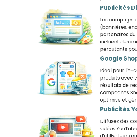
Publicités D
Les campagnes 
(bannières, enca
partenaires du 
incluent des im
percutants pour
Google Sho
Idéal pour l'e
produits avec v
résultats de re
campagnes Shop
optimisé et gén
Publicités 
Diffusez des co
vidéos YouTube 
d'utilisateurs 