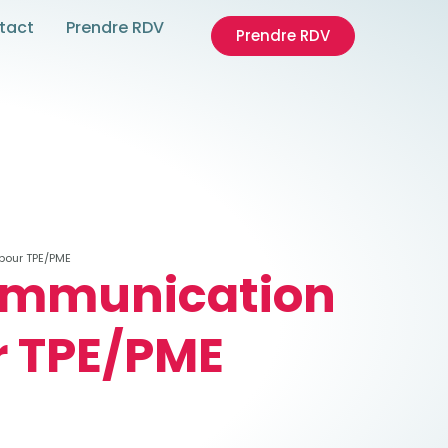
tact
Prendre RDV
Prendre RDV
pour TPE/PME
communication
r TPE/PME