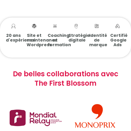
20 ans
Site et
Coaching
Stratégie
Identité
Certifié
d'expérience
maintenance
et
digitale
de
Google
Wordpress
formation
marque
Ads
De belles collaborations avec
The First Blossom