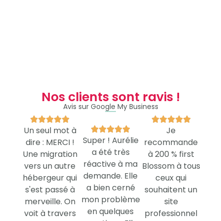
Nos clients sont ravis !
Avis sur Google My Business










Un seul mot à





Je
Super ! Aurélie
dire : MERCI !
recommande
a été très
Une migration
à 200 % first
réactive à ma
vers un autre
Blossom à tous
demande. Elle
hébergeur qui
ceux qui
a bien cerné
s'est passé à
souhaitent un
mon problème
merveille. On
site
en quelques
voit à travers
professionnel