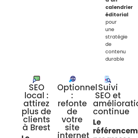
calendrier
éditorial
pour
une
stratégie
de
contenu
durable
SEO
Optionnel
Suivi
local :
:
SEO et
attirez
refonte
améliorati
plus de
de
continue
clients
votre
Le
à Brest
site
référencem
internet