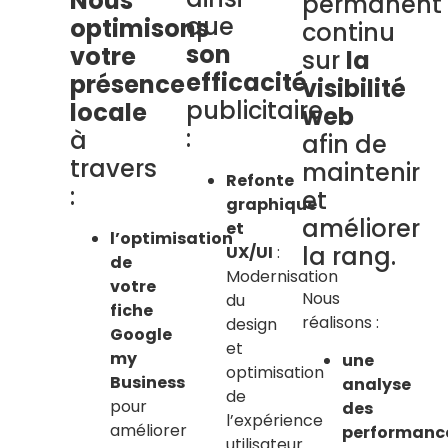
Nous
permanent
que
optimisons
continu
son
votre
sur
la
efficacité
présence
visibilité
publicitaire
locale
web
:
à
afin de
travers
maintenir
Refonte
:
et
graphique
améliorer
et
l’optimisation
la rang.
UX/UI
:
de
Modernisation
votre
Nous
du
fiche
réalisons :
design
Google
et
my
une
optimisation
Business
analyse
de
pour
des
l’expérience
améliorer
performanc
utilisateur.