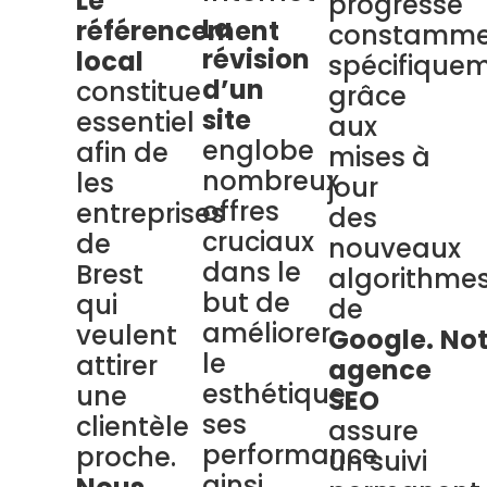
Le
progresse
La
référencement
constamme
révision
local
spécifique
d’un
constitue
grâce
site
essentiel
aux
englobe
afin de
mises à
nombreux
les
jour
offres
entreprises
des
cruciaux
de
nouveaux
dans le
Brest
algorithme
but de
qui
de
améliorer
veulent
Google.
Not
le
attirer
agence
esthétique,
une
SEO
ses
clientèle
assure
performance
proche.
un suivi
ainsi