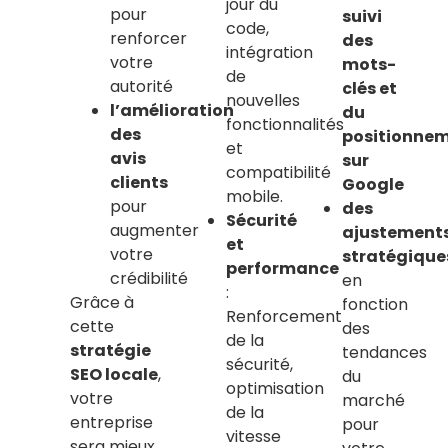
jour du
pour
suivi
code,
renforcer
des
intégration
votre
mots-
de
autorité
clés et
nouvelles
l’amélioration
du
fonctionnalités
des
positionne
et
avis
sur
compatibilité
clients
Google
mobile.
pour
des
Sécurité
augmenter
ajustement
et
votre
stratégique
performance
crédibilité
en
:
Grâce à
fonction
Renforcement
cette
des
de la
stratégie
tendances
sécurité,
SEO locale
,
du
optimisation
votre
marché
de la
entreprise
pour
vitesse
sera mieux