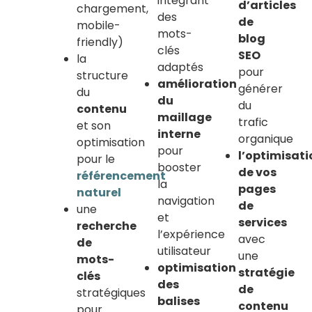
intégrant
d’articles
chargement,
des
de
mobile-
mots-
blog
friendly)
clés
SEO
la
adaptés
pour
structure
amélioration
générer
du
du
du
contenu
maillage
trafic
et son
interne
organique
optimisation
pour
l’optimisati
pour le
booster
de vos
référencement
la
pages
naturel
navigation
de
une
et
services
recherche
l’expérience
avec
de
utilisateur
une
mots-
optimisation
stratégie
clés
des
de
stratégiques
balises
contenu
pour