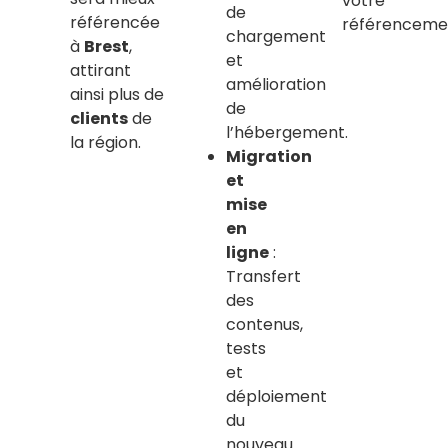
votre
de
référencée
référenceme
chargement
à
Brest
,
et
attirant
amélioration
ainsi plus de
de
clients
de
l’hébergement.
la région.
Migration
et
mise
en
ligne
:
Transfert
des
contenus,
tests
et
déploiement
du
nouveau