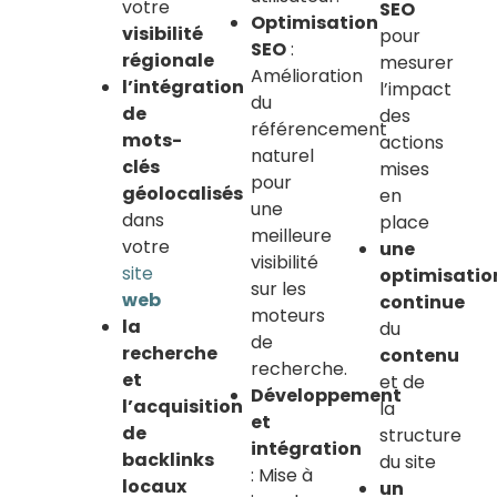
votre
SEO
Optimisation
visibilité
pour
SEO
:
régionale
mesurer
Amélioration
l’intégration
l’impact
du
de
des
référencement
mots-
actions
naturel
clés
mises
pour
géolocalisés
en
une
dans
place
meilleure
votre
une
visibilité
site
optimisatio
sur les
web
continue
moteurs
la
du
de
recherche
contenu
recherche.
et
et de
Développement
l’acquisition
la
et
de
structure
intégration
backlinks
du site
: Mise à
locaux
un