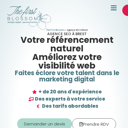
The First Blossom
»
Agence SEO à Brest
AGENCE SEO À BREST
Votre référencement
naturel
Améliorez votre
visibilité web
Faites éclore votre talent dans le
marketing digital
+ de 20 ans d'expérience
Des experts à votre service
Des tarifs abordables
Demander un devis
Prendre RDV