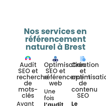
Nos services en
référencement
naturel à Brest
Audit
Optimisation
Création
SEO et
SEO et
et
recherche
référencement
optimisati
de
web
de
mots-
contenu
Une
clés
SEO
fois
Avant
Le
l’audit