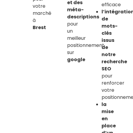
et des
efficace
votre
méta-
l’intégratio
marché
descriptions
de
à
pour
mots-
Brest
un
clés
meilleur
issus
positionnement
de
sur
notre
google
recherche
SEO
pour
renforcer
votre
positionnem
la
mise
en
place
d’un