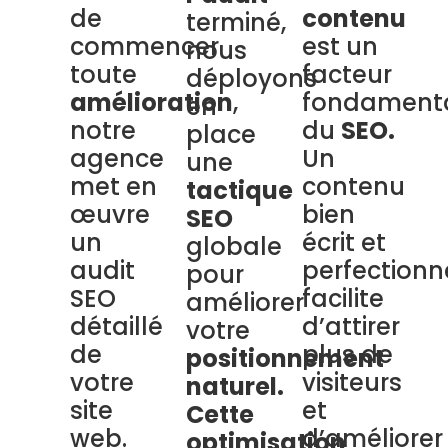
de
contenu
terminé,
commencer
est un
nous
toute
facteur
déployons
amélioration
,
fondament
en
notre
du
SEO.
place
agence
Un
une
met en
contenu
tactique
œuvre
bien
SEO
un
écrit et
globale
audit
perfectionn
pour
SEO
facilite
améliorer
détaillé
d’attirer
votre
de
plus de
positionnement
votre
visiteurs
naturel.
site
et
Cette
web.
d’améliorer
optimisation