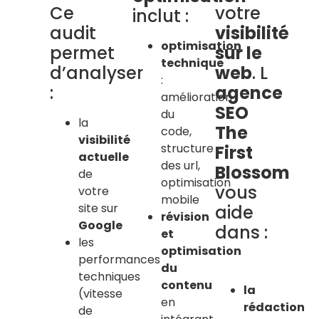
Ce
votre
inclut :
audit
visibilité
optimisation
permet
sur le
technique
d’analyser
web
. L
:
:
agence
amélioration
SEO
du
la
The
code,
visibilité
structure
First
actuelle
des url,
Blossom
de
optimisation
vous
votre
mobile
site sur
aide
révision
Google
dans :
et
les
optimisation
performances
du
techniques
contenu
la
(vitesse
en
rédaction
de