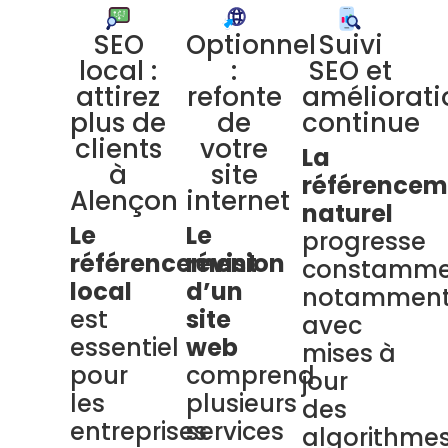
SEO
Optionnel
Suivi
local :
:
SEO et
attirez
refonte
améliorati
plus de
de
continue
clients
votre
La
à
site
référencem
Alençon
internet
naturel
Le
Le
progresse
référencement
révision
constamme
local
d’un
notammen
est
site
avec
essentiel
web
mises à
pour
comprend
jour
les
plusieurs
des
entreprises
services
algorithme