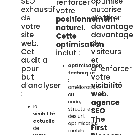
SEO
optimisé
renforcer
exhaustif
autorise
votre
de
d’attirer
positionnement
votre
davantage
naturel.
site
davantage
Cette
web.
de
optimisation
Cet
visiteurs
inclut :
audit a
et
optimisation
pour
d’renforcer
technique
but
votre
:
d’analyser
visibilité
amélioration
:
web
. L
du
agence
code,
la
structure
SEO
visibilité
des url,
The
actuelle
optimisation
First
de
mobile