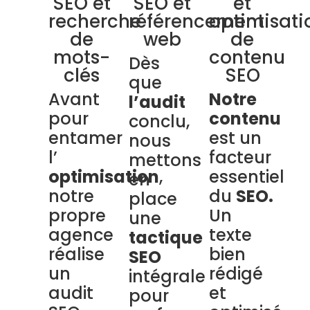
SEO et
SEO et
et
recherche
référencement
optimisati
de
web
de
mots-
contenu
Dès
clés
SEO
que
Avant
Notre
l’audit
pour
contenu
conclu,
entamer
est un
nous
l’
facteur
mettons
optimisation
,
essentiel
en
notre
du
SEO.
place
propre
Un
une
agence
texte
tactique
réalise
bien
SEO
un
rédigé
intégrale
audit
et
pour