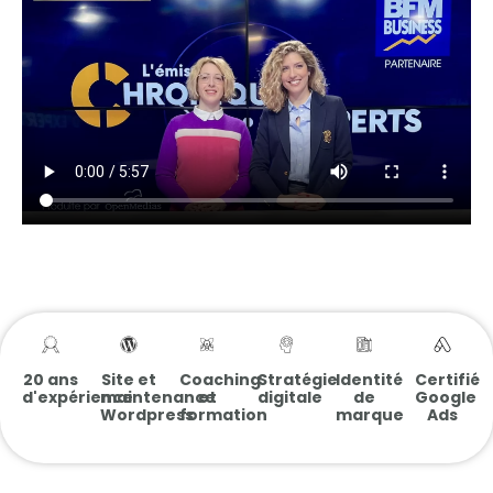
20 ans
Site et
Coaching
Stratégie
Identité
Certifié
d'expérience
maintenance
et
digitale
de
Google
Wordpress
formation
marque
Ads