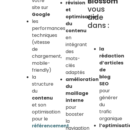
Blossom
votre
révision
site sur
vous
et
Google
aide
optimisation
les
du
dans :
performances
contenu
techniques
en
(vitesse
intégrant
la
de
des
rédaction
chargement,
mots-
d’articles
mobile-
clés
de
friendly)
adaptés
blog
la
amélioration
SEO
structure
du
pour
du
maillage
générer
contenu
interne
du
et son
pour
trafic
optimisation
booster
organique
pour le
la
l’optimisati
référencement
navigation