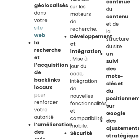
continue
géolocalisés
sur les
du
dans
moteurs
contenu
votre
de
et de
site
recherche.
la
web
Développement
structure
la
et
du site
recherche
intégration
un
et
: Mise à
suivi
l’acquisition
jour du
des
de
code,
mots-
backlinks
intégration
clés et
locaux
de
du
pour
nouvelles
positionne
renforcer
fonctionnalités
sur
votre
et
Google
autorité
compatibilité
des
l’amélioration
mobile.
ajustement
des
Sécurité
stratégique