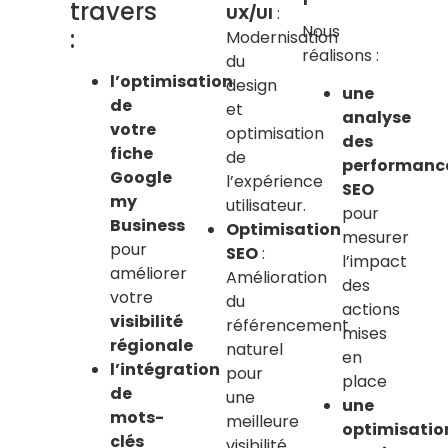
travers
UX/UI
:
Nous
:
Modernisation
réalisons :
du
l’optimisation
design
une
de
et
analyse
votre
optimisation
des
fiche
de
performanc
Google
l’expérience
SEO
my
utilisateur.
pour
Business
Optimisation
mesurer
pour
SEO
:
l’impact
améliorer
Amélioration
des
votre
du
actions
visibilité
référencement
mises
régionale
naturel
en
l’intégration
pour
place
de
une
une
mots-
meilleure
optimisatio
clés
visibilité