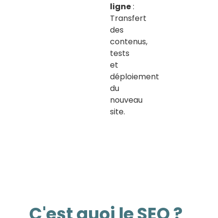
ligne
:
Transfert
des
contenus,
tests
et
déploiement
du
nouveau
site.
C'est quoi le SEO ?