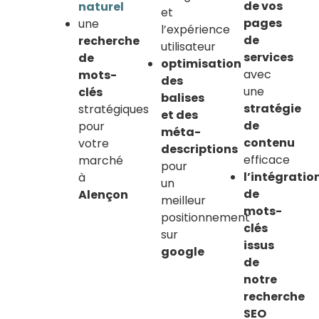
de vos
naturel
et
pages
une
l’expérience
de
recherche
utilisateur
services
de
optimisation
avec
mots-
des
une
clés
balises
stratégie
stratégiques
et des
de
pour
méta-
contenu
votre
descriptions
efficace
marché
pour
l’intégratio
à
un
de
Alençon
meilleur
mots-
positionnement
clés
sur
issus
google
de
notre
recherche
SEO