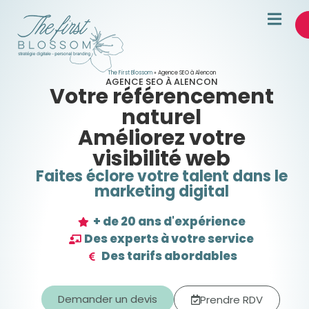
The First Blossom
»
Agence SEO à Alencon
AGENCE SEO À ALENCON
Votre référencement
naturel
Améliorez votre
visibilité web
Faites éclore votre talent dans le
marketing digital
+ de 20 ans d'expérience
Des experts à votre service
Des tarifs abordables
Demander un devis
Prendre RDV