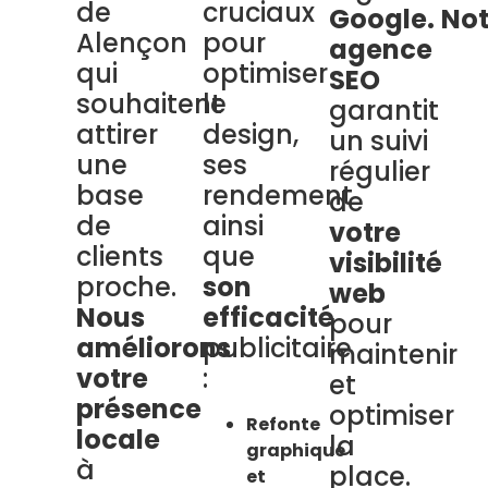
de
cruciaux
Google.
Not
Alençon
pour
agence
qui
optimiser
SEO
souhaitent
le
garantit
attirer
design,
un suivi
une
ses
régulier
base
rendement
de
de
ainsi
votre
clients
que
visibilité
proche.
son
web
Nous
efficacité
pour
améliorons
publicitaire
maintenir
votre
:
et
présence
optimiser
Refonte
locale
la
graphique
à
place.
et