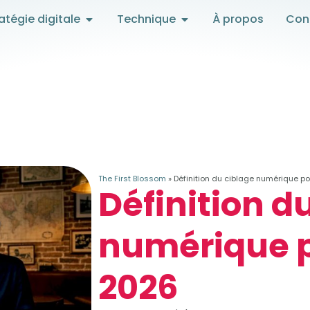
atégie digitale
Technique
À propos
Con
The First Blossom
»
Définition du ciblage numérique p
Définition d
numérique p
2026