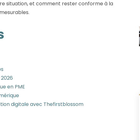
otre situation, et comment rester conforme à la
 mesurables.
s
es
 2026
que en PME
umérique
ion digitale avec Thefirstblossom