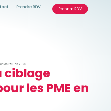
tact
Prendre RDV
Prendre RDV
our les PME en 2026
u ciblage
our les PME en