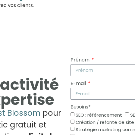
ec vos clients.
Prénom
activité
E-mail
pertise
Besoins*
rst Blossom
pour
SEO : référencement
SE
Création / refonte de sit
ic gratuit et
Stratégie marketing com