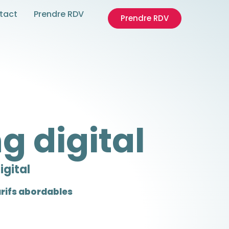
tact
Prendre RDV
Prendre RDV
g digital
igital
arifs abordables