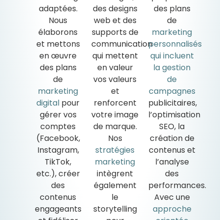
adaptées.
des designs
des plans
Nous
web et des
de
élaborons
supports de
marketing
et mettons
communication
personnalisés
en œuvre
qui mettent
qui incluent
des plans
en valeur
la gestion
de
vos valeurs
de
marketing
et
campagnes
digital
pour
renforcent
publicitaires,
gérer vos
votre image
l’optimisation
comptes
de marque.
SEO, la
(Facebook,
Nos
création de
Instagram,
stratégies
contenus et
TikTok,
marketing
l’analyse
etc.), créer
intègrent
des
des
également
performances.
contenus
le
Avec une
engageants
storytelling
approche