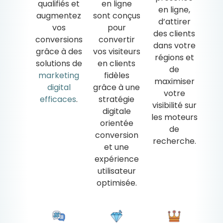
qualifiés et
en ligne
en ligne,
augmentez
sont conçus
d’attirer
vos
pour
des clients
conversions
convertir
dans votre
grâce à des
vos visiteurs
régions et
solutions de
en clients
de
marketing
fidèles
maximiser
digital
grâce à une
votre
efficaces
.
stratégie
visibilité sur
digitale
les moteurs
orientée
de
conversion
recherche.
et une
expérience
utilisateur
optimisée.