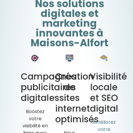
Nos solutions
digitales et
marketing
innovantes à
Maisons-Alfort
Campagnes
Création
Visibilité
publicitaires
de
locale
digitales
sites
et SEO
internet
digital
Boostez
optimisés
votre
Améliorez
visibilité en
votre
ligne avec
Nous