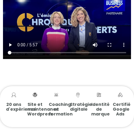
20 ans
Site et
Coaching
Stratégie
Identité
Certifié
d'expérience
maintenance
et
digitale
de
Google
Wordpress
formation
marque
Ads