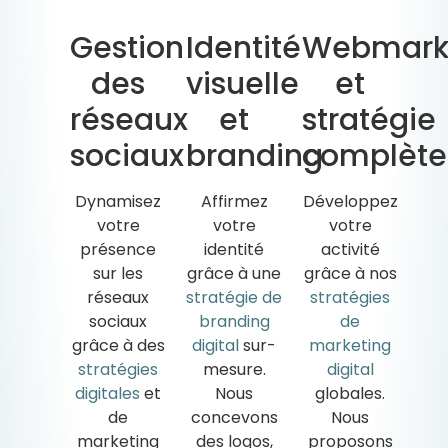
Gestion
Identité
Webmark
des
visuelle
et
réseaux
et
stratégie
sociaux
branding
complète
Dynamisez
Affirmez
Développez
votre
votre
votre
présence
identité
activité
sur les
grâce à une
grâce à nos
réseaux
stratégie de
stratégies
sociaux
branding
de
grâce à des
digital
sur-
marketing
stratégies
mesure.
digital
digitales
et
Nous
globales.
de
concevons
Nous
marketing
des logos,
proposons