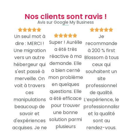
Nos clients sont ravis !
Avis sur Google My Business










Un seul mot à





Je
Super ! Aurélie
dire : MERCI !
recommande
a été très
Une migration
à 200 % first
réactive à ma
vers un autre
Blossom à tous
demande. Elle
hébergeur qui
ceux qui
a bien cerné
s'est passé à
souhaitent un
mon problème
merveille. On
site
en quelques
voit à travers
professionnel
questions. Elle
ces
de qualité.
a été efficace
manipulations
L’expérience, le
pour trouver
beaucoup de
professionnalisme
une bonne
savoir et
et la qualité
solution parmi
d'expériences
sont au
plusieurs
acquises. Je ne
rendez-vous.