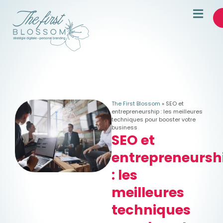
The First Blossom
»
SEO et
entrepreneurship : les meilleures
techniques pour booster votre
business
SEO et
entrepreneursh
: les
meilleures
techniques